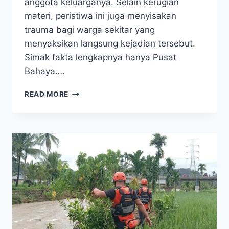
anggota keluarganya. Selain kerugian
materi, peristiwa ini juga menyisakan
trauma bagi warga sekitar yang
menyaksikan langsung kejadian tersebut.
Simak fakta lengkapnya hanya Pusat
Bahaya….
TRAGIS!
READ MORE
LONGSOR
HANTAM
SUKABUMI,
2
RUMAH
TERTIMBUN,
SATU
WANITA
DITEMUKAN
TEWAS