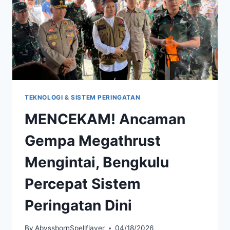
JADI
SOROTAN
TEKNOLOGI & SISTEM PERINGATAN
MENCEKAM! Ancaman
Gempa Megathrust
Mengintai, Bengkulu
Percepat Sistem
Peringatan Dini
By
AbyssbornSpellflayer
04/18/2026