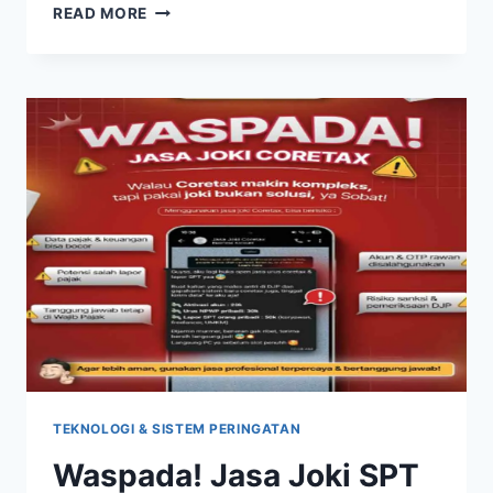
MENCEKAM!
READ MORE
BANJIR
TENGAH
MALAM
RENDAM
14
DESA
DI
SUKOHARJO,
WARGA
PANIK
TEKNOLOGI & SISTEM PERINGATAN
Waspada! Jasa Joki SPT