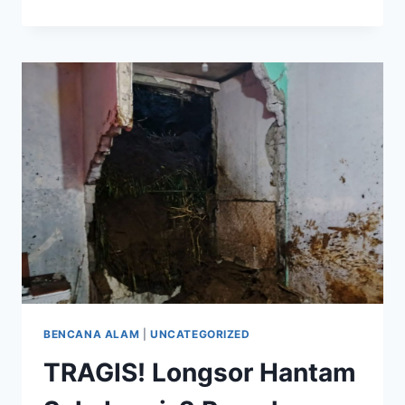
ANCAMAN
GEMPA
MEGATHRUST
MENGINTAI,
BENGKULU
PERCEPAT
SISTEM
PERINGATAN
DINI
BENCANA ALAM
|
UNCATEGORIZED
TRAGIS! Longsor Hantam