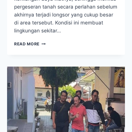
pergeseran tanah secara perlahan sebelum
akhirnya terjadi longsor yang cukup besar
di area tersebut. Kondisi ini membuat
lingkungan sekitar…
LONGSOR
READ MORE
TERJANG
AREA
PEMAKAMAN
DI
CIANJUR,
DUA
JENAZAH
TERSANGKUT
DI
TEBING