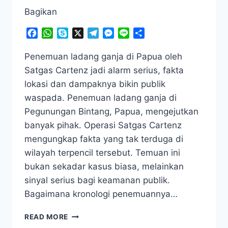
Bagikan
Facebook
WhatsApp
Skype
X
Telegram
Messenger
Line
Share
Penemuan ladang ganja di Papua oleh
Satgas Cartenz jadi alarm serius, fakta
lokasi dan dampaknya bikin publik
waspada. Penemuan ladang ganja di
Pegunungan Bintang, Papua, mengejutkan
banyak pihak. Operasi Satgas Cartenz
mengungkap fakta yang tak terduga di
wilayah terpencil tersebut. Temuan ini
bukan sekadar kasus biasa, melainkan
sinyal serius bagi keamanan publik.
Bagaimana kronologi penemuannya…
WASPADA!
READ MORE
PENEMUAN