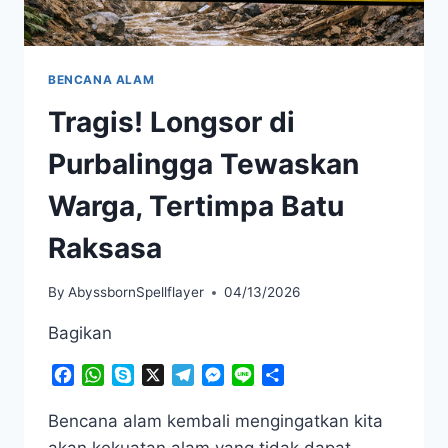
BENCANA ALAM
Tragis! Longsor di
Purbalingga Tewaskan
Warga, Tertimpa Batu
Raksasa
By
AbyssbornSpellflayer
04/13/2026
Bagikan
Facebook
WhatsApp
Skype
X
Telegram
Messenger
Line
Share
Bencana alam kembali mengingatkan kita