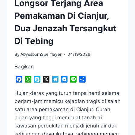
Longsor Terjang Area
Pemakaman Di Cianjur,
Dua Jenazah Tersangkut
Di Tebing
By
AbyssbornSpellflayer
04/19/2026
Bagikan
Facebook
WhatsApp
Skype
X
Telegram
Messenger
Line
Share
Hujan deras yang turun tanpa henti selama
berjam-jam memicu kejadian tragis di salah
satu area pemakaman di Cianjur. Curah
hujan yang tinggi membuat tanah di
kawasan perbukitan menjadi jenuh air dan
kehilangan daya ikatnya, sehingga memicu