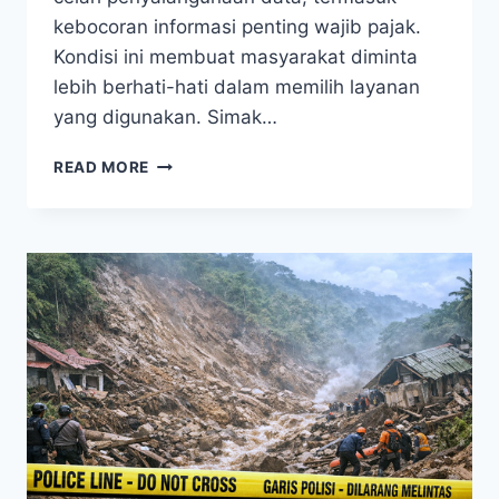
kebocoran informasi penting wajib pajak.
Kondisi ini membuat masyarakat diminta
lebih berhati-hati dalam memilih layanan
yang digunakan. Simak…
WASPADA!
READ MORE
JASA
JOKI
SPT
CORETAX
MARAK,
RISIKO
KEBOCORAN
DATA
PRIBADI
MENGINTAI
PENGGUNA