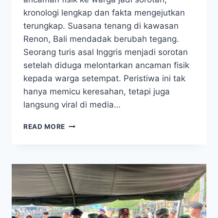
kronologi lengkap dan fakta mengejutkan
terungkap. Suasana tenang di kawasan
Renon, Bali mendadak berubah tegang.
Seorang turis asal Inggris menjadi sorotan
setelah diduga melontarkan ancaman fisik
kepada warga setempat. Peristiwa ini tak
hanya memicu keresahan, tetapi juga
langsung viral di media…
BREAKING!
READ MORE
AKSI
BULE
INGGRIS
DI
RENON
BIKIN
RESAH,
ANCAMAN
FISIK