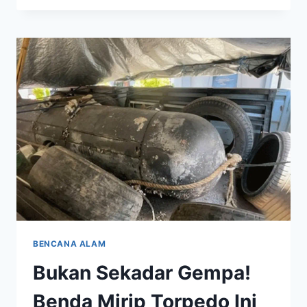
LADANG
GANJA
DI
PAPUA
JADI
ALARM
KEAMANAN
PUBLIK
BENCANA ALAM
Bukan Sekadar Gempa!
Benda Mirip Torpedo Ini