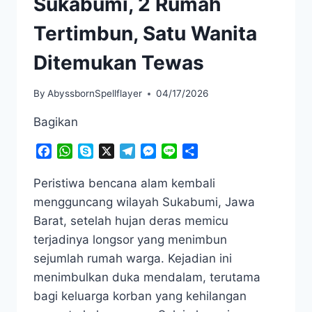
Sukabumi, 2 Rumah
Tertimbun, Satu Wanita
Ditemukan Tewas
By
AbyssbornSpellflayer
04/17/2026
Bagikan
Facebook
WhatsApp
Skype
X
Telegram
Messenger
Line
Share
Peristiwa bencana alam kembali
mengguncang wilayah Sukabumi, Jawa
Barat, setelah hujan deras memicu
terjadinya longsor yang menimbun
sejumlah rumah warga. Kejadian ini
menimbulkan duka mendalam, terutama
bagi keluarga korban yang kehilangan