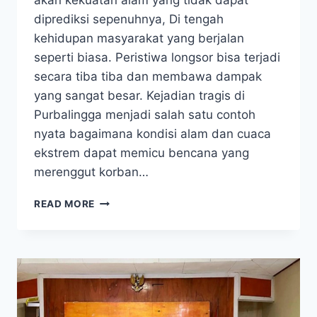
akan kekuatan alam yang tidak dapat
diprediksi sepenuhnya, Di tengah
kehidupan masyarakat yang berjalan
seperti biasa. Peristiwa longsor bisa terjadi
secara tiba tiba dan membawa dampak
yang sangat besar. Kejadian tragis di
Purbalingga menjadi salah satu contoh
nyata bagaimana kondisi alam dan cuaca
ekstrem dapat memicu bencana yang
merenggut korban…
TRAGIS!
READ MORE
LONGSOR
DI
PURBALINGGA
TEWASKAN
WARGA,
TERTIMPA
BATU