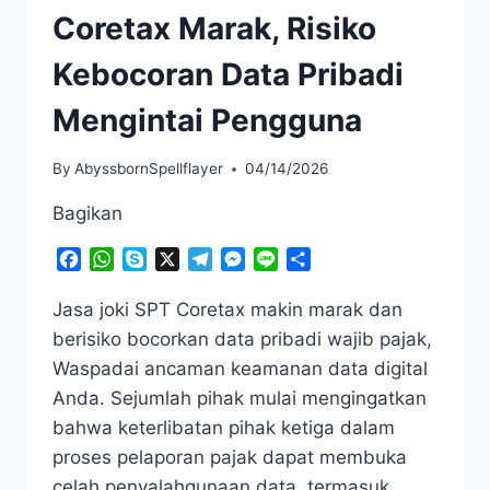
Coretax Marak, Risiko
Kebocoran Data Pribadi
Mengintai Pengguna
By
AbyssbornSpellflayer
04/14/2026
Bagikan
Facebook
WhatsApp
Skype
X
Telegram
Messenger
Line
Share
Jasa joki SPT Coretax makin marak dan
berisiko bocorkan data pribadi wajib pajak,
Waspadai ancaman keamanan data digital
Anda. Sejumlah pihak mulai mengingatkan
bahwa keterlibatan pihak ketiga dalam
proses pelaporan pajak dapat membuka
celah penyalahgunaan data, termasuk