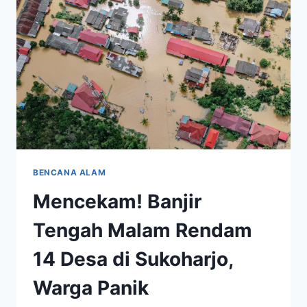
DI
PASAMAN,
SATU
DITEMUKAN
TAK
BERNYAWA
BENCANA ALAM
Mencekam! Banjir
Tengah Malam Rendam
14 Desa di Sukoharjo,
Warga Panik