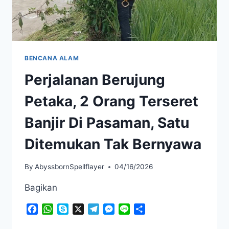
BENCANA ALAM
Perjalanan Berujung
Petaka, 2 Orang Terseret
Banjir Di Pasaman, Satu
Ditemukan Tak Bernyawa
By
AbyssbornSpellflayer
04/16/2026
Bagikan
Facebook
WhatsApp
Skype
X
Telegram
Messenger
Line
Share