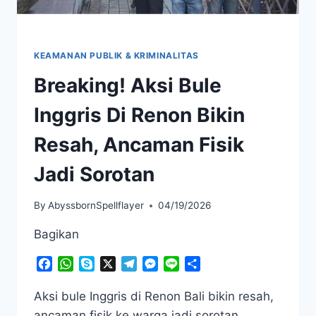
KEAMANAN PUBLIK & KRIMINALITAS
Breaking! Aksi Bule
Inggris Di Renon Bikin
Resah, Ancaman Fisik
Jadi Sorotan
By
AbyssbornSpellflayer
04/19/2026
Bagikan
Facebook
WhatsApp
Skype
X
Telegram
Messenger
Line
Share
Aksi bule Inggris di Renon Bali bikin resah,
ancaman fisik ke warga jadi sorotan,