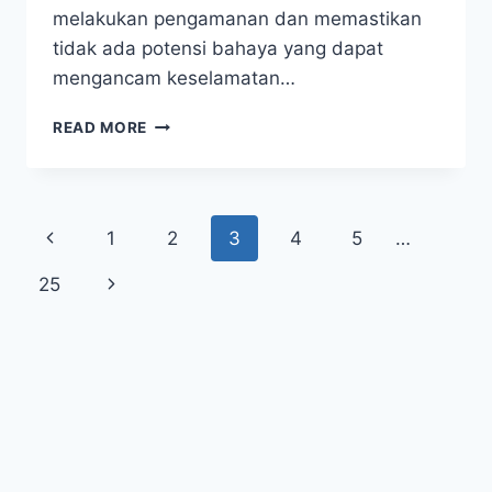
melakukan pengamanan dan memastikan
tidak ada potensi bahaya yang dapat
mengancam keselamatan…
BUKAN
READ MORE
SEKADAR
GEMPA!
BENDA
MIRIP
Page
Previous
1
2
3
4
5
…
TORPEDO
INI
navigation
Page
Next
25
BIKIN
WARGA
Page
FLORES
TIMUR
GEGER