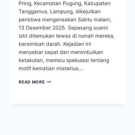
Pring, Kecamatan Pugung, Kabupaten
Tanggamus, Lampung, dikejutkan
peristiwa mengenaskan Sabtu malam,
13 Desember 2025. Sepasang suami
istri ditemukan tewas di rumah mereka,
bersimbah darah. Kejadian ini
menyebar cepat dan menimbulkan
ketakutan, memicu spekulasi tentang
motif kematian misterius….
TRAGEDI
READ MORE
BERDARAH
PEMBUNUHAN
PASUTRI
DI
TANGGAMUS
GEGERKAN
WARGA
LAMPUNG