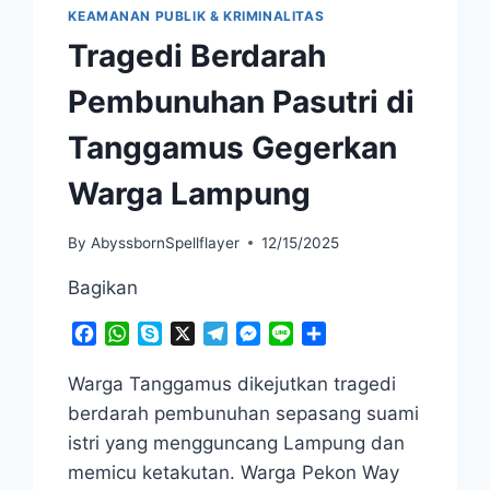
KEAMANAN PUBLIK & KRIMINALITAS
Tragedi Berdarah
Pembunuhan Pasutri di
Tanggamus Gegerkan
Warga Lampung
By
AbyssbornSpellflayer
12/15/2025
Bagikan
Facebook
WhatsApp
Skype
X
Telegram
Messenger
Line
Share
Warga Tanggamus dikejutkan tragedi
berdarah pembunuhan sepasang suami
istri yang mengguncang Lampung dan
memicu ketakutan. Warga Pekon Way