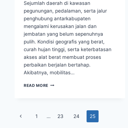
Sejumlah daerah di kawasan
pegunungan, pedalaman, serta jalur
penghubung antarkabupaten
mengalami kerusakan jalan dan
jembatan yang belum sepenuhnya
pulih. Kondisi geografis yang berat,
curah hujan tinggi, serta keterbatasan
akses alat berat membuat proses
perbaikan berjalan bertahap.
Akibatnya, mobilitas…
DAFTAR
READ MORE
LOKASI
DI
ACEH-
SUMBAR-
Page
SUMUT
Previous
1
…
23
24
25
YANG
MASIH
Page