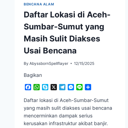
BENCANA ALAM
Daftar Lokasi di Aceh-
Sumbar-Sumut yang
Masih Sulit Diakses
Usai Bencana
By
AbyssbornSpellflayer
12/15/2025
Bagikan
Facebook
WhatsApp
Skype
X
Telegram
Messenger
Line
Share
Daftar lokasi di Aceh-Sumbar-Sumut
yang masih sulit diakses usai bencana
mencerminkan dampak serius
kerusakan infrastruktur akibat banjir.