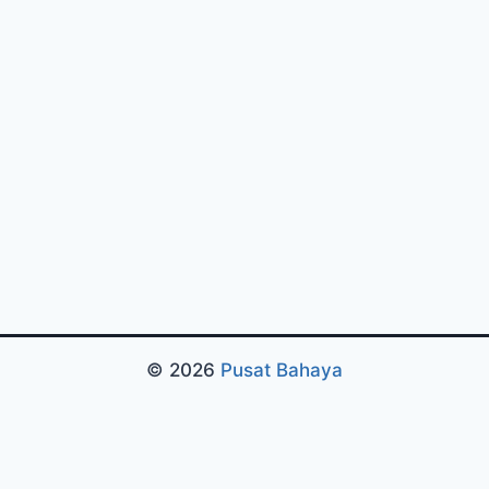
© 2026
Pusat Bahaya
Pengujian Efisiensi Rendering Vektor Visual Pada
Mahjong Ways 2
Riset Tingkat Kestabilan Latensi
Streaming Platform Live Kasino
Sistem Manajemen