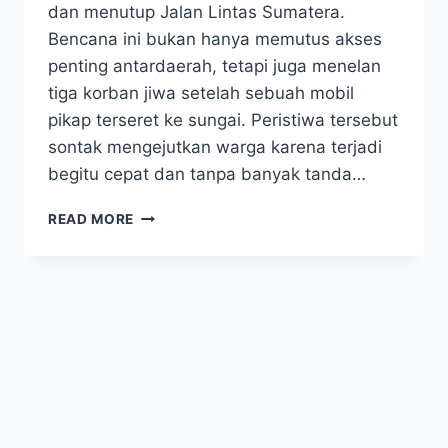
dan menutup Jalan Lintas Sumatera.
Bencana ini bukan hanya memutus akses
penting antardaerah, tetapi juga menelan
tiga korban jiwa setelah sebuah mobil
pikap terseret ke sungai. Peristiwa tersebut
sontak mengejutkan warga karena terjadi
begitu cepat dan tanpa banyak tanda…
LONGSOR
READ MORE
TERJANG
PAHAE
JULU,
JALINSUM
PUTUS
DAN
TIGA
NYAWA
MELAYANG!