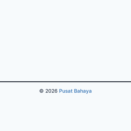
© 2026
Pusat Bahaya
Pengujian Efisiensi Rendering Vektor Visual Pada
Mahjong Ways 2
Riset Tingkat Kestabilan Latensi
Streaming Platform Live Kasino
Sistem Manajemen
Algoritma Beban Kerja Pada Platform Mahjong