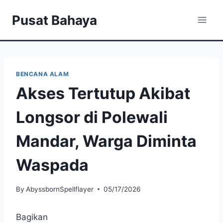
Skip
Pusat Bahaya
to
content
BENCANA ALAM
Akses Tertutup Akibat
Longsor di Polewali
Mandar, Warga Diminta
Waspada
By
AbyssbornSpellflayer
05/17/2026
Bagikan